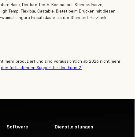
ture Base, Denture Teeth. Kompatibel: Standardharze,
High Temp, Flexible, Castable. Bietet beim Drucken mit diesen
zweimal längere Einsatzdauer als der Standard-Harztank.
t mehr produziert und sind voraussichtlich ab 2026 nicht mehr
r
den fortlaufenden Support für den Form 2.
Software
Dienstleistungen