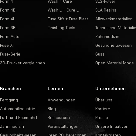
Form 4
Wash + Cure
SLS-Pulver
Form 4B
Wash L + Cure L
SLA Resins
Form 4L
Fuse Sift + Fuse Blast
Allzweckmaterialien
Form 3BL
Finishing Tools
Technische Materiali
Form Auto
Zahnmedizin
Fuse X1
Gesundheitswesen
Fuse-Serie
Guss
3D-Drucker vergleichen
Open Material Mode
Branchen
Lernen
Unternehmen
Fertigung
Anwendungen
Über uns
Automobilindustrie
Blog
Karriere
Luft- und Raumfahrt
Ressourcen
Presse
Zahnmedizin
Veranstaltungen
Unsere Initiativen
Gesundheitswesen
Ihren ROI berechnen
Kontaktdaten