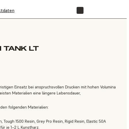
ktdaten
SHOP
N TANK LT
ristigen Einsatz bei anspruchsvollen Drucken mit hohen Volumina
eisten Materialien eine längere Lebensdauer,
t den folgenden Materialien:
, Tough 1500 Resin, Grey Pro Resin, Rigid Resin, Elastic 50A
ür je 1–2 L Kunstharz.