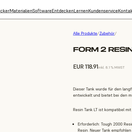
cker
Materialien
Software
Entdecken
Lernen
Kundenservice
Konta
Alle Produkte
/
Zubehör
/
FORM 2 RESI
EUR 118.91
inkl. 8.1 % MWST
Dieser Tank wurde für den langf
entwickelt und bietet bei den m
Resin Tank LT ist kompatibel mi
Erforderlich: Tough 2000 Resin
Resin. Neuer Tank empfohlen f