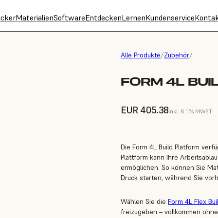
cker
Materialien
Software
Entdecken
Lernen
Kundenservice
Konta
Alle Produkte
/
Zubehör
/
FORM 4L BUI
EUR 405.38
inkl. 8.1 % MWST
Die Form 4L Build Platform verf
Plattform kann Ihre Arbeitsabl
ermöglichen. So können Sie Mat
Druck starten, während Sie vorh
Wählen Sie die
Form 4L Flex Bui
freizugeben – vollkommen ohn