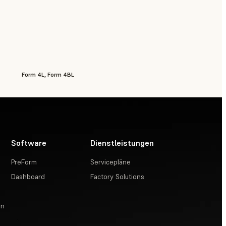
Form 4L, Form 4BL
Software
Dienstleistungen
PreForm
Servicepläne
Dashboard
Factory Solutions
en