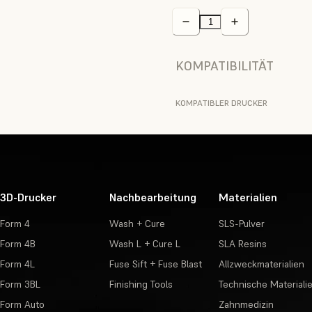
KOMPATIBILITÄT
KOMPATIBLER DRUCKER
3D-Drucker
Nachbearbeitung
Materialien
Form 4
Wash + Cure
SLS-Pulver
Form 4B
Wash L + Cure L
SLA Resins
Form 4L
Fuse Sift + Fuse Blast
Allzweckmaterialien
Form 3BL
Finishing Tools
Technische Materiali
Form Auto
Zahnmedizin