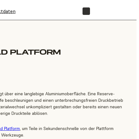
ktdaten
SHOP
LD PLATFORM
ügt über eine langlebige Aluminiumoberfläche. Eine Reserve-
äufe beschleunigen und einen unterbrechungsfreien Druckbetrieb
erialwechsel unkompliziert gestalten oder bereits einen neuen
erige Druckteile ablösen.
ld Platform
, um Teile in Sekundenschnelle von der Plattform
e Werkzeuge.