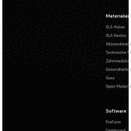
Materialien
SLS-Pulver
SLA Resins
Allzweckmater
Technische Ma
Zahnmedizin
Gesundheits
Guss
Open Materia
Software
PreForm
Dashboard