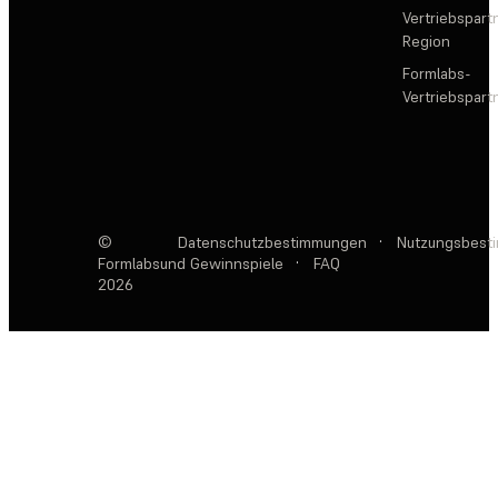
Vertriebspartn
Region
Formlabs-
Vertriebspar
©
Datenschutzbestimmungen
·
Nutzungsbest
Formlabs
und Gewinnspiele
·
FAQ
2026