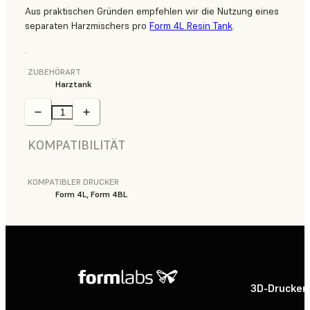
Aus praktischen Gründen empfehlen wir die Nutzung eines
separaten Harzmischers pro
Form 4L Resin Tank
.
.
ZUBEHÖRART
Harztank
KOMPATIBILITÄT
KOMPATIBLER DRUCKER
Form 4L, Form 4BL
3D-Drucker