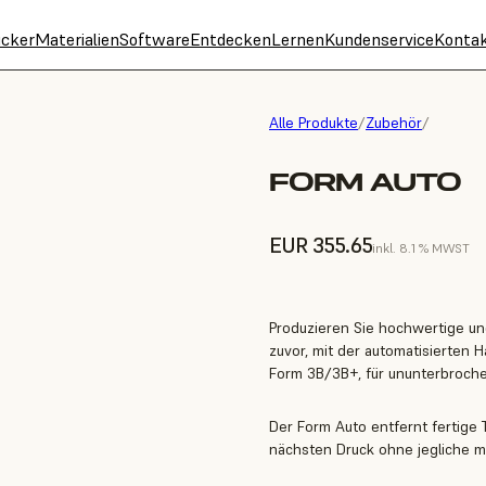
cker
Materialien
Software
Entdecken
Lernen
Kundenservice
Konta
Alle Produkte
/
Zubehör
/
FORM AUTO
EUR 355.65
inkl. 8.1 % MWST
Produzieren Sie hochwertige und
zuvor, mit der automatisierten
Form 3B/3B+, für ununterbroche
Der Form Auto entfernt fertige T
nächsten Druck ohne jegliche ma