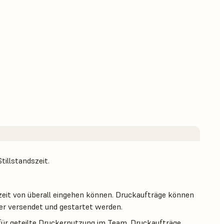
illstandszeit.
rzeit von überall eingehen können. Druckaufträge können
er versendet und gestartet werden.
ür geteilte Druckernutzung im Team. Druckaufträge