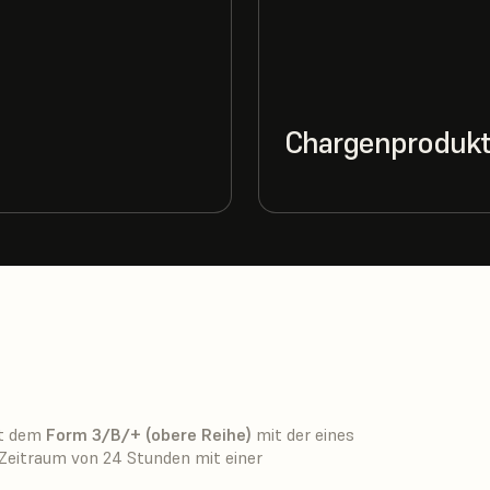
Chargenprodukt
it dem
Form 3/B/+ (obere Reihe)
mit der eines
 Zeitraum von 24 Stunden mit einer