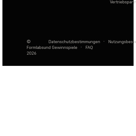
Vertriebspar
©
Datenschutzbestimmungen
·
Nutzungsbest
Formlabs
und Gewinnspiele
·
FAQ
2026