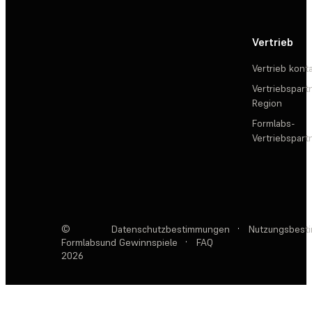
Vertrieb
Vertrieb kont
Vertriebspartn
Region
Formlabs-
Vertriebspar
©
Datenschutzbestimmungen
·
Nutzungsbest
Formlabs
und Gewinnspiele
·
FAQ
2026