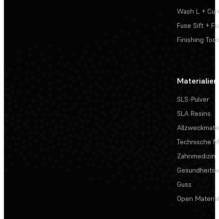
Wash L + Cur
Fuse Sift + Fu
Finishing Tool
Materialien
SLS-Pulver
SLA Resins
Allzweckmater
Technische Ma
Zahnmedizin
Gesundheits
Guss
Open Materia