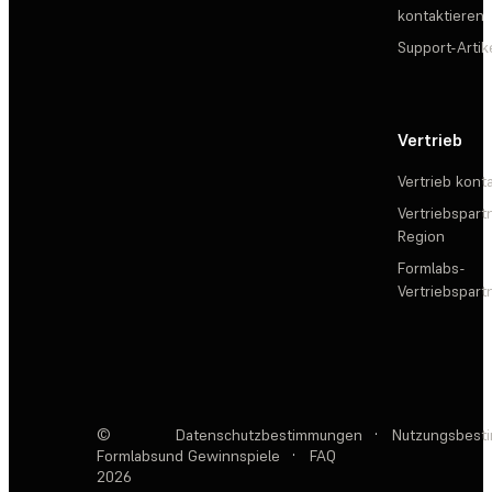
kontaktieren
Support-Artik
Vertrieb
Vertrieb kont
Vertriebspartn
Region
Formlabs-
Vertriebspar
©
Datenschutzbestimmungen
·
Nutzungsbest
Formlabs
und Gewinnspiele
·
FAQ
2026