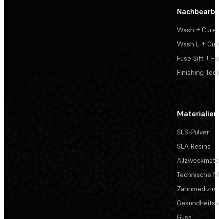
Nachbearbe
Wash + Cure
Wash L + Cur
Fuse Sift + Fu
Finishing Tool
Materialien
SLS-Pulver
SLA Resins
Allzweckmater
Technische Ma
Zahnmedizin
Gesundheits
Guss