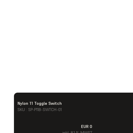
Nylon 11 Toggle Switch
SKU : SP-P11B-SWTCH-01
EUR 0
inkl. 8.1 % MWST