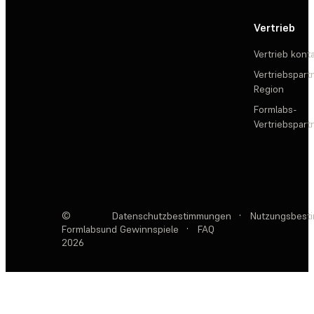
Vertrieb
Vertrieb kont
Vertriebspartn
Region
Formlabs-
Vertriebspar
©
Datenschutzbestimmungen
·
Nutzungsbest
Formlabs
und Gewinnspiele
·
FAQ
2026