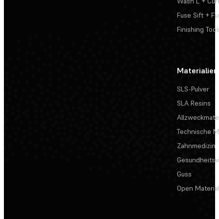
Wash L + Cur
Fuse Sift + Fu
Finishing Tool
Materialien
SLS-Pulver
SLA Resins
Allzweckmater
Technische Ma
Zahnmedizin
Gesundheits
Guss
Open Materia