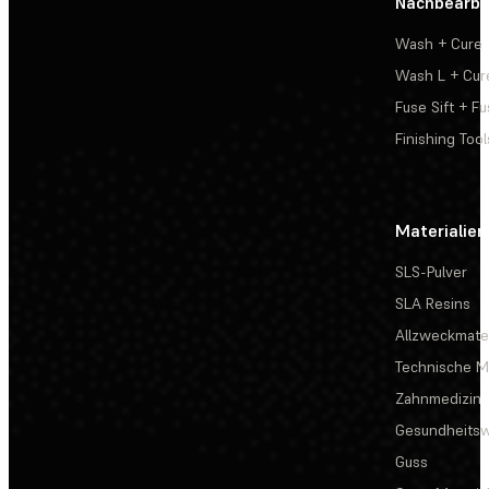
Nachbearbe
Wash + Cure
Wash L + Cur
Fuse Sift + Fu
Finishing Tool
Materialien
SLS-Pulver
SLA Resins
Allzweckmater
Technische Ma
Zahnmedizin
Gesundheits
Guss