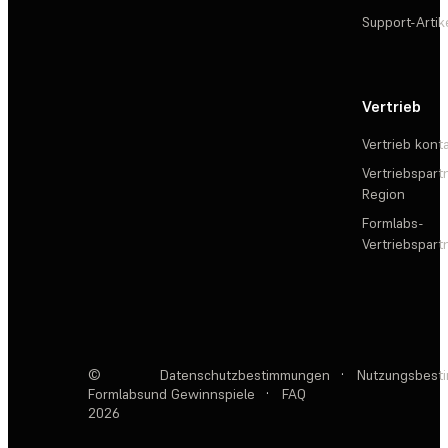
Support-Artik
Vertrieb
Vertrieb kont
Vertriebspartn
Region
Formlabs-
Vertriebspar
©
Datenschutzbestimmungen
·
Nutzungsbest
Formlabs
und Gewinnspiele
·
FAQ
2026