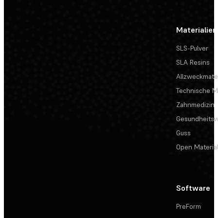
Materialien
SLS-Pulver
SLA Resins
Allzweckmater
Technische Ma
Zahnmedizin
Gesundheits
Guss
Open Materia
Software
PreForm