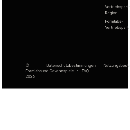
Vertriebspartn
Region
Formlabs-
Vertriebspar
©
Datenschutzbestimmungen
·
Nutzungsbest
Formlabs
und Gewinnspiele
·
FAQ
2026