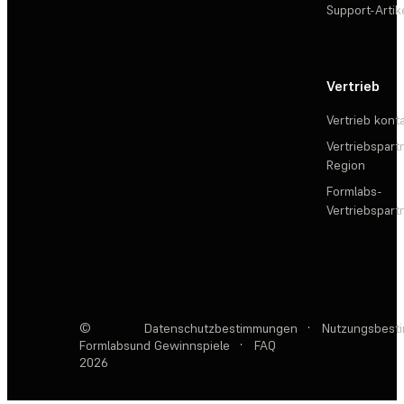
Support-Artik
Vertrieb
Vertrieb kont
Vertriebspartn
Region
Formlabs-
Vertriebspar
©
Datenschutzbestimmungen
·
Nutzungsbest
Formlabs
und Gewinnspiele
·
FAQ
2026