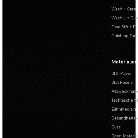
Wash + Cure
Wash L + Cur
Fuse Sift + Fu
Finishing Tool
Materialien
SLS-Pulver
SLA Resins
Allzweckmater
Technische Ma
Zahnmedizin
Gesundheits
Guss
Open Materia