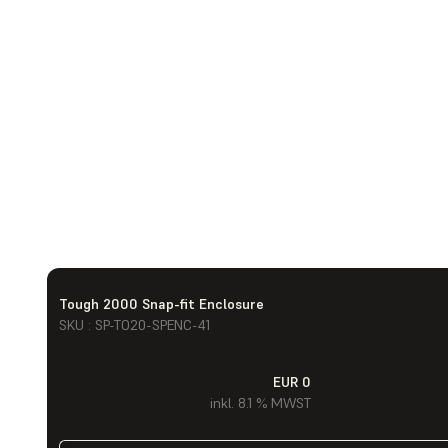
Tough 2000 Snap-fit Enclosure
SKU : SP-TO20-SPENC-41
EUR 0
inkl. 8.1 % MWST