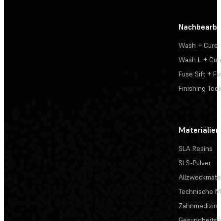
Nachbearbe
Wash + Cure
Wash L + Cur
Fuse Sift + Fu
Finishing Tool
Materialien
SLA Resins
SLS-Pulver
Allzweckmater
Technische Ma
Zahnmedizin
Gesundheits