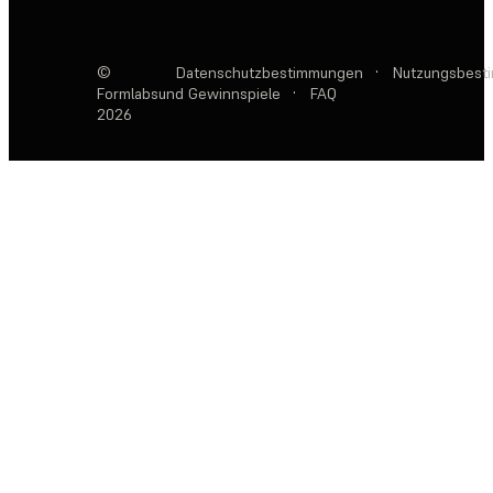
©
Datenschutzbestimmungen
·
Nutzungsbest
Formlabs
und Gewinnspiele
·
FAQ
2026