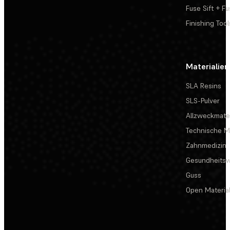
Fuse Sift + Fu
Finishing Tool
Materialien
SLA Resins
SLS-Pulver
Allzweckmater
Technische Ma
Zahnmedizin
Gesundheits
Guss
Open Materia