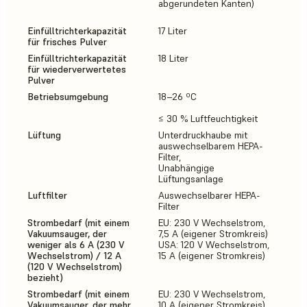
abgerundeten Kanten)
Einfülltrichterkapazität
17 Liter
für frisches Pulver
Einfülltrichterkapazität
18 Liter
für wiederverwertetes
Pulver
Betriebsumgebung
18–26 ºC
≤ 30 % Luftfeuchtigkeit
Lüftung
Unterdruckhaube mit
auswechselbarem HEPA-
Filter,
Unabhängige
Lüftungsanlage
Luftfilter
Auswechselbarer HEPA-
Filter
Strombedarf (mit einem
EU: 230 V Wechselstrom,
Vakuumsauger, der
7,5 A (eigener Stromkreis)
weniger als 6 A (230 V
USA: 120 V Wechselstrom,
Wechselstrom) / 12 A
15 A (eigener Stromkreis)
(120 V Wechselstrom)
bezieht)
Strombedarf (mit einem
EU: 230 V Wechselstrom,
Vakuumsauger, der mehr
10 A (eigener Stromkreis)