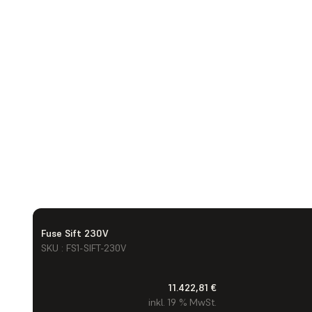
Fuse Sift 230V
SKU : FS1-SIFT-230V
11.422,81 €
inkl. 19 % MwSt.