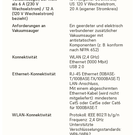
als 6 A (230 V
US: 120 V Wechselstrom,
Wechselstrom) / 12 A
20 A (eigener Stromkreis)
(120 V Wechselstrom)
bezieht)
Anforderungen an
Ein geerdeter und elektrisch
Vakuumsauger
verbundener zusätzlicher
Vakuumsauger mit
antistatischen
Komponenten (z. B. konform
nach NFPA 652)
Konnektivität
WLAN (2,4 GHz)
Ethernet (1000 Mbit)
USB 2.0
Ethernet-Konnektivität
RJ-45 Ethernet (10BASE-
T/100BASE-TX/1000BASE-T)
LAN-Anschluss,
Mit einem abgeschirmten
Ethernet-Kabel (wird nicht
mitgeliefert): mindestens
Cat5 oder Cat5e oder Cat6
für 1000BASE-T.
WLAN-Konnektivität
Protokoll: IEEE 802.11 b/g/n
Frequenz: 2,4 GHz
Unterstützte
Verschlüsselungsstandards:
WPA/WPA2