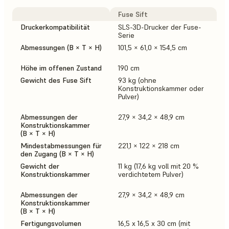
Fuse Sift
Druckerkompatibilität
SLS-3D-Drucker der Fuse-
Serie
Abmessungen (B × T × H)
101,5 × 61,0 × 154,5 cm
Höhe im offenen Zustand
190 cm
Gewicht des Fuse Sift
93 kg (ohne
Konstruktionskammer oder
Pulver)
Abmessungen der
27,9 × 34,2 × 48,9 cm
Konstruktionskammer
(B × T × H)
Mindestabmessungen für
221,1 × 122 × 218 cm
den Zugang (B × T × H)
Gewicht der
11 kg (17,6 kg voll mit 20 %
Konstruktionskammer
verdichtetem Pulver)
Abmessungen der
27,9 × 34,2 × 48,9 cm
Konstruktionskammer
(B × T × H)
Fertigungsvolumen
16,5 x 16,5 x 30 cm (mit