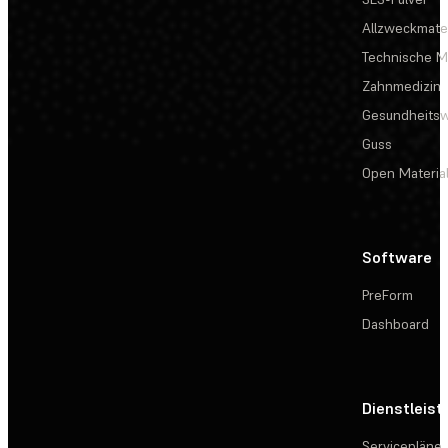
Allzweckmater
Technische Ma
Zahnmedizin
Gesundheits
Guss
Open Materia
Software
PreForm
Dashboard
Dienstleis
Servicepläne