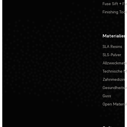
Fuse Sift + Fu
Finishing Tool
Materialien
SLA Resins
SLS-Pulver
Allzweckmater
Technische Ma
Zahnmedizin
Gesundheits
Guss
Open Materia