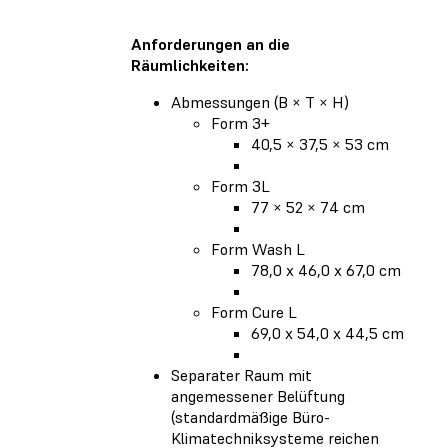
Anforderungen an die
Räumlichkeiten:
Abmessungen (B × T × H)
Form 3+
40,5 × 37,5 × 53 cm
Form 3L
77 × 52 × 74 cm
Form Wash L
78,0 x 46,0 x 67,0 cm
Form Cure L
69,0 x 54,0 x 44,5 cm
Separater Raum mit
angemessener Belüftung
(standardmäßige Büro-
Klimatechniksysteme reichen