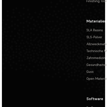
Finishing Tool
Materialien
SLA Resins
SLS-Pulver
Allzweckmater
Technische Ma
Zahnmedizin
Gesundheits
Guss
Open Materia
Software