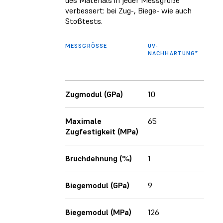
verbessert: bei Zug-, Biege- wie auch
Stoßtests.
MESSGRÖSSE
UV-
UV- 
NACHHÄRTUNG*
THER
NAC
Zugmodul (GPa)
10
10
Maximale
65
53
Zugfestigkeit (MPa)
Bruchdehnung (%)
1
1
Biegemodul (GPa)
9
10
Biegemodul (MPa)
126
103