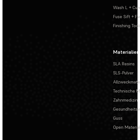
Wash L + Cur
Fuse Sift + Fu
Finishing Tool
Materialien
SLA Resins
SLS-Pulver
Allzweckmater
Technische Ma
Zahnmedizin
Gesundheits
Guss
Open Materia