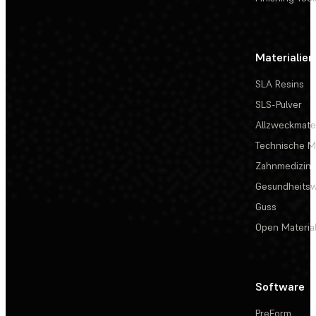
Materialien
SLA Resins
SLS-Pulver
Allzweckmater
Technische Ma
Zahnmedizin
Gesundheits
Guss
Open Materia
Software
PreForm