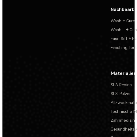
Nachbearbe
Wash + Cure
Wash L + Cur
Fuse Sift + Fu
Finishing Tool
Materialien
SLA Resins
SLS-Pulver
Allzweckmater
Technische Ma
Zahnmedizin
Gesundheits