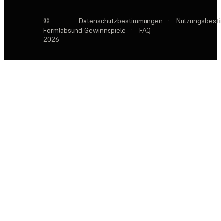
©
Datenschutzbestimmungen
·
Nutzungsbest
Formlabs
und Gewinnspiele
·
FAQ
2026