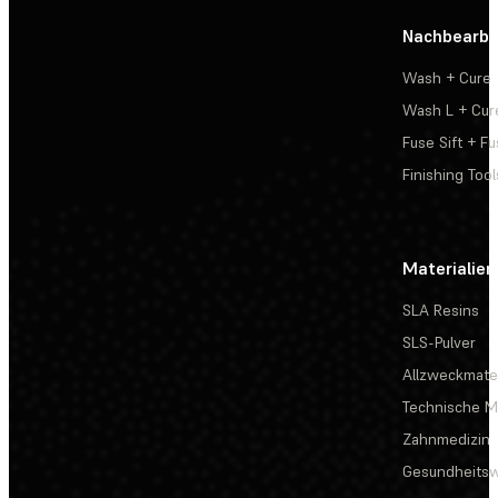
Nachbearbe
Wash + Cure
Wash L + Cur
Fuse Sift + Fu
Finishing Tool
Materialien
SLA Resins
SLS-Pulver
Allzweckmater
Technische Ma
Zahnmedizin
Gesundheits