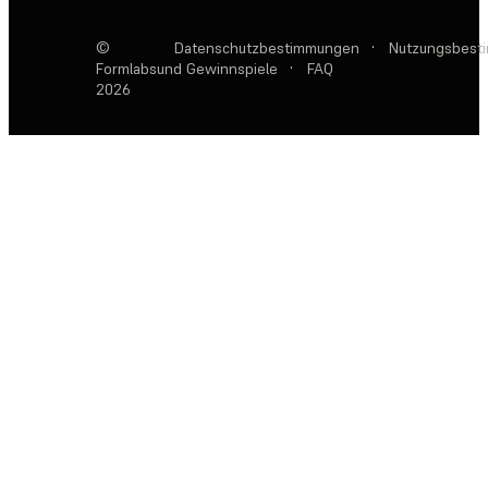
©
Datenschutzbestimmungen
·
Nutzungsbest
Formlabs
und Gewinnspiele
·
FAQ
2026