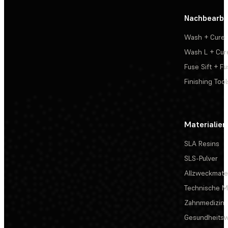
Nachbearbe
Wash + Cure
Wash L + Cur
Fuse Sift + Fu
Finishing Tool
Materialien
SLA Resins
SLS-Pulver
Allzweckmater
Technische Ma
Zahnmedizin
Gesundheits