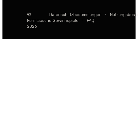
©
Datenschutzbestimmungen
·
Nutzungsbest
Formlabs
und Gewinnspiele
·
FAQ
2026