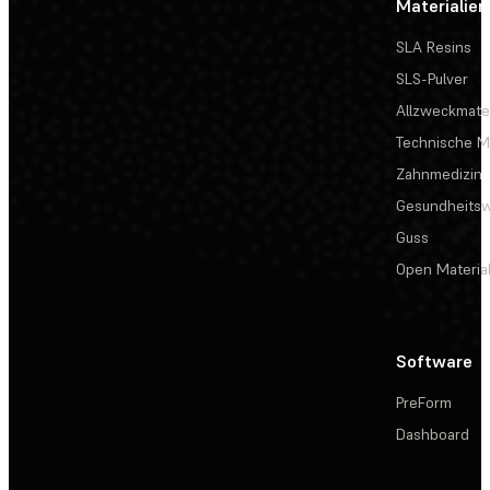
Materialien
SLA Resins
SLS-Pulver
Allzweckmater
Technische Ma
Zahnmedizin
Gesundheits
Guss
Open Materia
Software
PreForm
Dashboard