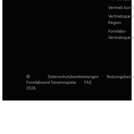
Vertrieb kont
Vertriebspartn
Region
Formlabs-
Vertriebspar
©
Datenschutzbestimmungen
·
Nutzungsbest
Formlabs
und Gewinnspiele
·
FAQ
2026