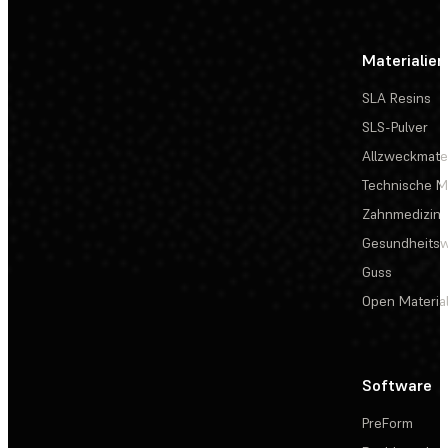
Materialien
SLA Resins
SLS-Pulver
Allzweckmater
Technische Ma
Zahnmedizin
Gesundheits
Guss
Open Materia
Software
PreForm