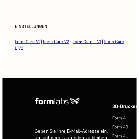
EINSTELLUNGEN
Form Cure V1
|
Form Cure V2
|
Form Cure L V1
|
Form Cure
L V2
3D-Drucker
Form 4
Form 4B
Geben Sie Ihre E-Mail-Adresse ein,
Form 4L
um auf dem Laufenden zu bleiben