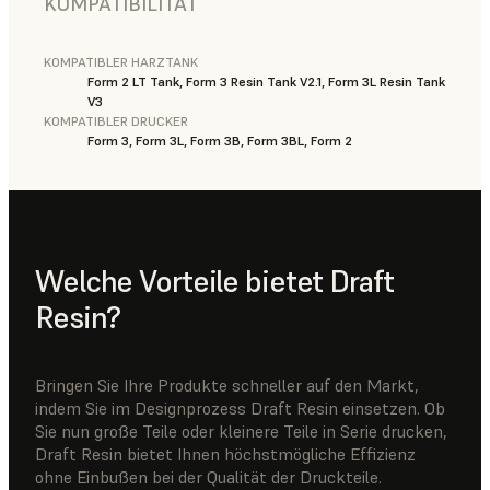
KOMPATIBILITÄT
KOMPATIBLER HARZTANK
Form 2 LT Tank, Form 3 Resin Tank V2.1, Form 3L Resin Tank
V3
KOMPATIBLER DRUCKER
Form 3, Form 3L, Form 3B, Form 3BL, Form 2
Welche Vorteile bietet Draft
Resin?
Bringen Sie Ihre Produkte schneller auf den Markt,
indem Sie im Designprozess Draft Resin einsetzen. Ob
Sie nun große Teile oder kleinere Teile in Serie drucken,
Draft Resin bietet Ihnen höchstmögliche Effizienz
ohne Einbußen bei der Qualität der Druckteile.