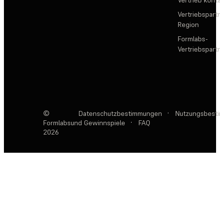
Vertriebspartn
Region
Formlabs-
Vertriebspar
©
Datenschutzbestimmungen
·
Nutzungsbest
Formlabs
und Gewinnspiele
·
FAQ
2026