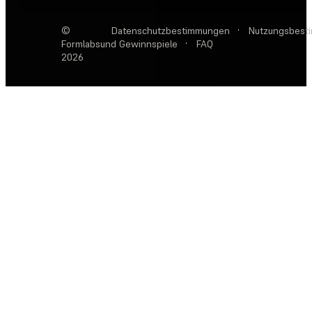
©
Datenschutzbestimmungen
·
Nutzungsbest
Formlabs
und Gewinnspiele
·
FAQ
2026