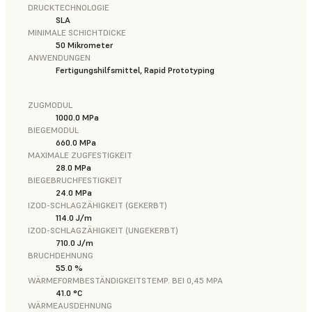
DRUCKTECHNOLOGIE
SLA
MINIMALE SCHICHTDICKE
50 Mikrometer
ANWENDUNGEN
Fertigungshilfsmittel, Rapid Prototyping
ZUGMODUL
1000.0 MPa
BIEGEMODUL
660.0 MPa
MAXIMALE ZUGFESTIGKEIT
28.0 MPa
BIEGEBRUCHFESTIGKEIT
24.0 MPa
IZOD-SCHLAGZÄHIGKEIT (GEKERBT)
114.0 J/m
IZOD-SCHLAGZÄHIGKEIT (UNGEKERBT)
710.0 J/m
BRUCHDEHNUNG
55.0 %
WÄRMEFORMBESTÄNDIGKEITSTEMP. BEI 0,45 MPA
41.0 °C
WÄRMEAUSDEHNUNG