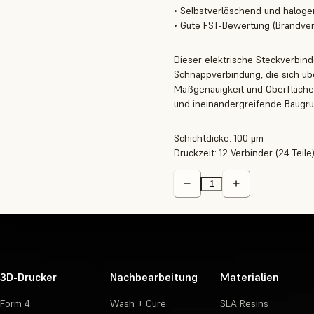
• Selbstverlöschend und haloge
• Gute FST-Bewertung (Brandverh
Dieser elektrische Steckverbind
Schnappverbindung, die sich übe
Maßgenauigkeit und Oberflächen
und ineinandergreifende Baugr
Schichtdicke: 100 μm
Druckzeit: 12 Verbinder (24 Teil
3D-Drucker
Nachbearbeitung
Materialien
Form 4
Wash + Cure
SLA Resins