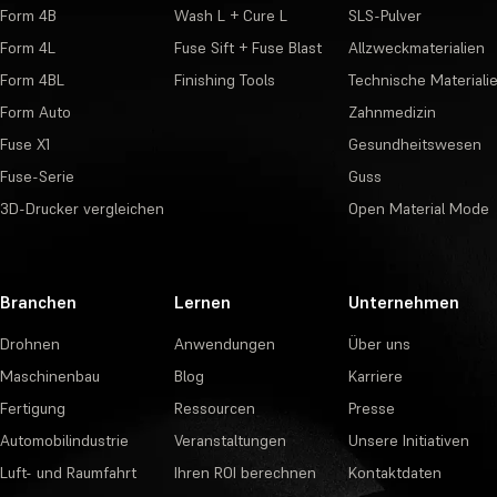
Form 4B
Wash L + Cure L
SLS-Pulver
Form 4L
Fuse Sift + Fuse Blast
Allzweckmaterialien
Form 4BL
Finishing Tools
Technische Materiali
Form Auto
Zahnmedizin
Fuse X1
Gesundheitswesen
Fuse-Serie
Guss
3D-Drucker vergleichen
Open Material Mode
Branchen
Lernen
Unternehmen
Drohnen
Anwendungen
Über uns
Maschinenbau
Blog
Karriere
Fertigung
Ressourcen
Presse
Automobilindustrie
Veranstaltungen
Unsere Initiativen
Luft- und Raumfahrt
Ihren ROI berechnen
Kontaktdaten