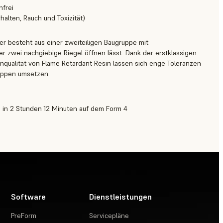
nfrei
alten, Rauch und Toxizität)
er besteht aus einer zweiteiligen Baugruppe mit
r zwei nachgiebige Riegel öffnen lässt. Dank der erstklassigen
qualität von Flame Retardant Resin lassen sich enge Toleranzen
uppen umsetzen.
e) in 2 Stunden 12 Minuten auf dem Form 4
Software
Dienstleistungen
PreForm
Servicepläne