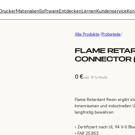
Drucker
Materialien
Software
Entdecken
Lernen
Kundenservice
Kon
Alle Produkte
/
Probeteile
/
FLAME RETA
CONNECTOR (
0 €
inkl. 19 % MwSt.
Flame Retardant Resin ergibt sta
Innenräumen und industriellen
langfristig bewähren.
• Zertifiziert nach UL 94 V-0 Bl
• FAR 25.853