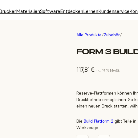
Drucker
Materialien
Software
Entdecken
Lernen
Kundenservice
Kon
Alle Produkte
/
Zubehör
/
FORM 3 BUIL
117,81 €
inkl. 19 % MwSt.
Reserve-Plattformen können Ihr
Druckbetrieb ermöglichen. So k
einen neuen Druck starten, währ
Die
Build Platform 2
gibt Teile i
Werkzeuge.