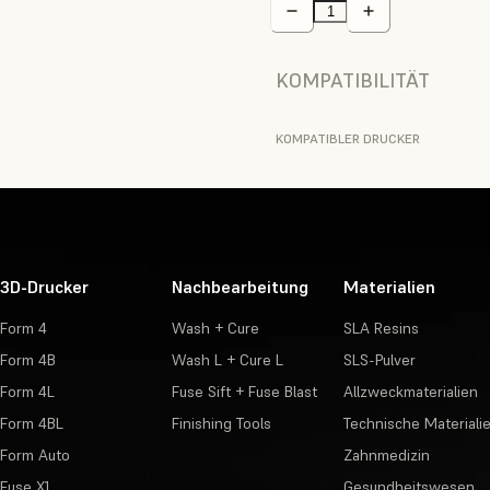
KOMPATIBILITÄT
KOMPATIBLER DRUCKER
3D-Drucker
Nachbearbeitung
Materialien
Form 4
Wash + Cure
SLA Resins
Form 4B
Wash L + Cure L
SLS-Pulver
Form 4L
Fuse Sift + Fuse Blast
Allzweckmaterialien
Form 4BL
Finishing Tools
Technische Materiali
Form Auto
Zahnmedizin
Fuse X1
Gesundheitswesen