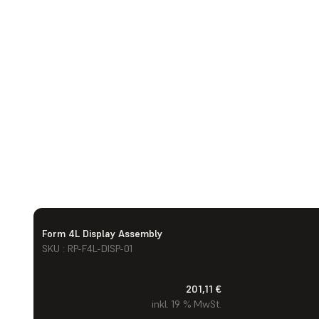
Form 4L Display Assembly
SKU : RP-F4L-DISP-01
201,11 €
inkl. 19 % MwSt.