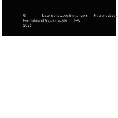
©
Datenschutzbestimmungen
·
Nutzungsbest
Formlabs
und Gewinnspiele
·
FAQ
2026