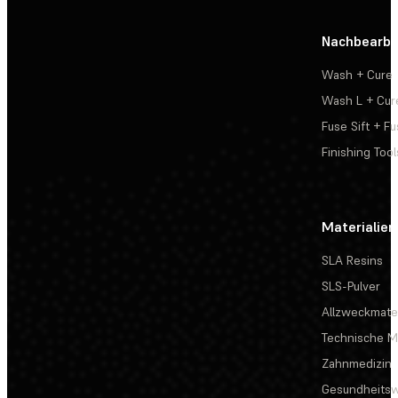
Nachbearbe
Wash + Cure
Wash L + Cur
Fuse Sift + Fu
Finishing Tool
Materialien
SLA Resins
SLS-Pulver
Allzweckmater
Technische Ma
Zahnmedizin
Gesundheits