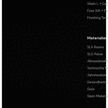
Wash L + Cur
Fuse Sift + Fu
Finishing Tool
Materialien
SLA Resins
SLS-Pulver
Allzweckmater
Technische Ma
Zahnmedizin
Gesundheits
Guss
Open Materia