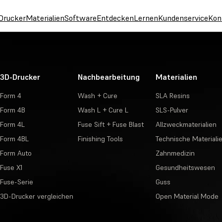
Drucker
Materialien
Software
Entdecken
Lernen
Kundenservice
Kon
3D-Drucker
Nachbearbeitung
Materialien
Form 4
Wash + Cure
SLA Resins
Form 4B
Wash L + Cure L
SLS-Pulver
Form 4L
Fuse Sift + Fuse Blast
Allzweckmaterialien
Form 4BL
Finishing Tools
Technische Materiali
Form Auto
Zahnmedizin
Fuse X1
Gesundheitswesen
Fuse-Serie
Guss
3D-Drucker vergleichen
Open Material Mode