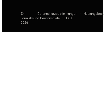
©
Datenschutzbestimmungen
·
Nutzungsbest
Formlabs
und Gewinnspiele
·
FAQ
2026