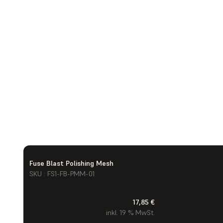
Fuse Blast Polishing Mesh
SKU : FS1-FB-PMM-01
17,85 €
inkl. 19 % MwSt.