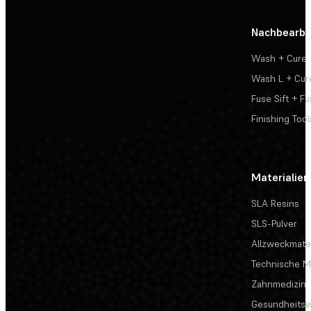
Nachbearbe
Wash + Cure
Wash L + Cur
Fuse Sift + Fu
Finishing Tool
Materialien
SLA Resins
SLS-Pulver
Allzweckmater
Technische Ma
Zahnmedizin
Gesundheits