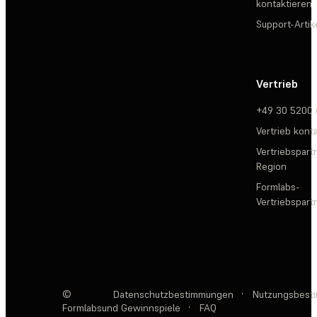
kontaktieren
Support-Artik
Vertrieb
+49 30 5200
Vertrieb kont
Vertriebspartn
Region
Formlabs-
Vertriebspar
©
Datenschutzbestimmungen
·
Nutzungsbest
Formlabs
und Gewinnspiele
·
FAQ