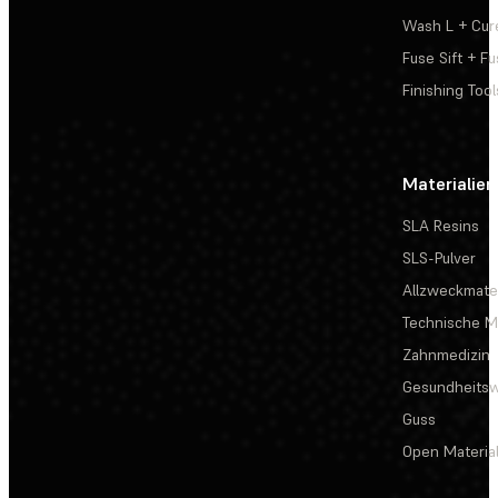
Wash L + Cur
Fuse Sift + Fu
Finishing Tool
Materialien
SLA Resins
SLS-Pulver
Allzweckmater
Technische Ma
Zahnmedizin
Gesundheits
Guss
Open Materia