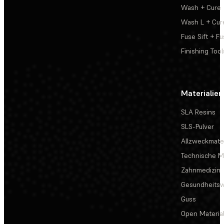
Wash + Cure
Wash L + Cur
Fuse Sift + Fu
Finishing Tool
Materialien
SLA Resins
SLS-Pulver
Allzweckmater
Technische Ma
Zahnmedizin
Gesundheits
Guss
Open Materia