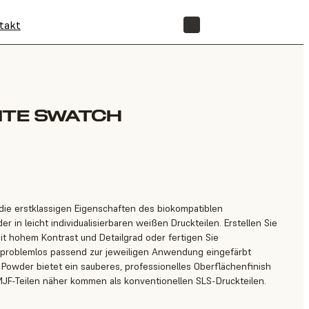
takt
SHOP
ITE SWATCH
die erstklassigen Eigenschaften des biokompatiblen
r in leicht individualisierbaren weißen Druckteilen. Erstellen Sie
t hohem Kontrast und Detailgrad oder fertigen Sie
e problemlos passend zur jeweiligen Anwendung eingefärbt
Powder bietet ein sauberes, professionelles Oberflächenfinish
 MJF-Teilen näher kommen als konventionellen SLS-Druckteilen.