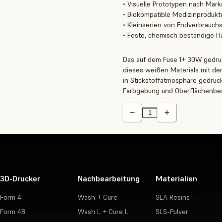
• Visuelle Prototypen nach Mar
• Biokompatible Medizinprodukt
• Kleinserien von Endverbrauchs
• Feste, chemisch beständige H
Das auf dem Fuse 1+ 30W gedruckt
dieses weißen Materials mit de
in Stickstoffatmosphäre gedruc
Farbgebung und Oberflächenbes
3D-Drucker
Nachbearbeitung
Materialien
Form 4
Wash + Cure
SLA Resins
Form 4B
Wash L + Cure L
SLS-Pulver