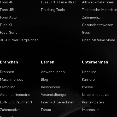
Form 4L
Fuse Sift + Fuse Blast
Allzweckmaterialien
Form 4BL
Finishing Tools
Technische Materiali
Form Auto
Zahnmedizin
Fuse X1
Gesundheitswesen
Fuse-Serie
Guss
3D-Drucker vergleichen
Open Material Mode
Branchen
Lernen
Unternehmen
Drohnen
Anwendungen
Über uns
Maschinenbau
Blog
Karriere
Fertigung
Ressourcen
Presse
Automobilindustrie
Veranstaltungen
Unsere Initiativen
Luft- und Raumfahrt
Ihren ROI berechnen
Kontaktdaten
Zahnmedizin
Forum
Impressum