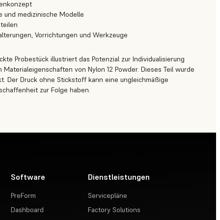
kenkonzept
e und medizinische Modelle
teilen
alterungen, Vorrichtungen und Werkzeuge
e Probestück illustriert das Potenzial zur Individualisierung
n Materialeigenschaften von Nylon 12 Powder. Dieses Teil wurde
kt. Der Druck ohne Stickstoff kann eine ungleichmäßige
chaffenheit zur Folge haben.
Software
Dienstleistungen
PreForm
Servicepläne
Dashboard
Factory Solutions