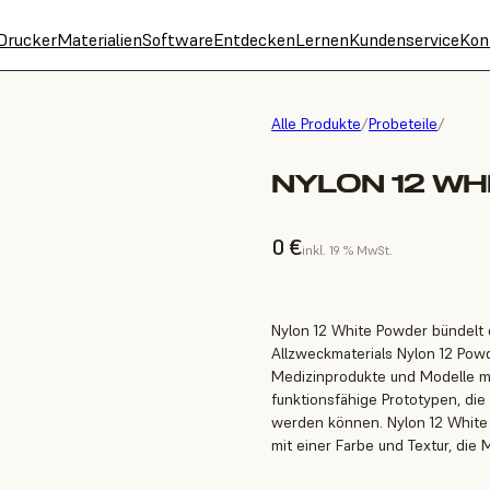
Drucker
Materialien
Software
Entdecken
Lernen
Kundenservice
Kon
Alle Produkte
/
Probeteile
/
NYLON 12 WH
0 €
inkl. 19 % MwSt.
Nylon 12 White Powder bündelt 
Allzweckmaterials Nylon 12 Powde
Medizinprodukte und Modelle mi
funktionsfähige Prototypen, di
werden können. Nylon 12 White 
mit einer Farbe und Textur, die