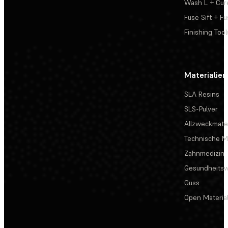
Wash L + Cur
Fuse Sift + Fu
Finishing Tool
Materialien
SLA Resins
SLS-Pulver
Allzweckmater
Technische Ma
Zahnmedizin
Gesundheits
Guss
Open Materia