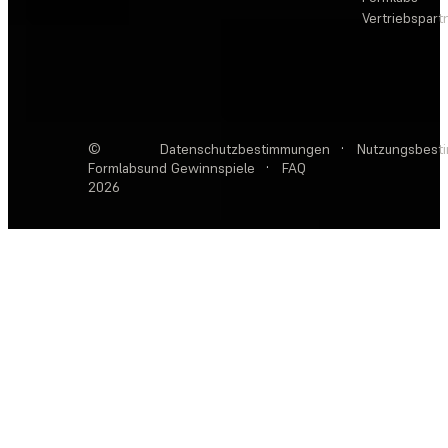
Vertriebspar
©
Datenschutzbestimmungen
·
Nutzungsbest
Formlabs
und Gewinnspiele
·
FAQ
2026