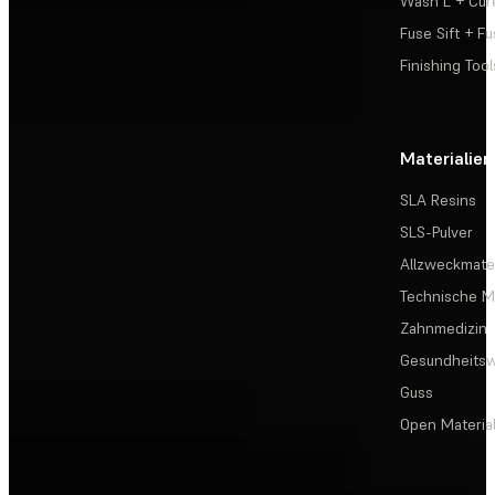
Wash L + Cur
Fuse Sift + Fu
Finishing Tool
Materialien
SLA Resins
SLS-Pulver
Allzweckmater
Technische Ma
Zahnmedizin
Gesundheits
Guss
Open Materia