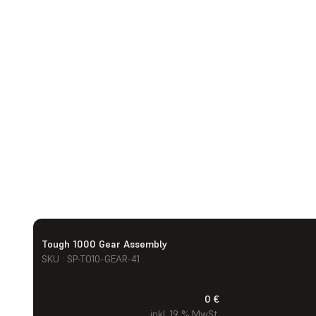
Tough 1000 Gear Assembly
SKU : SP-TO10-GEAR-41
0 €
inkl. 19 % MwSt.