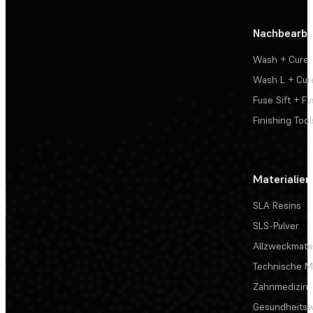
Nachbearbe
Wash + Cure
Wash L + Cur
Fuse Sift + Fu
Finishing Tool
Materialien
SLA Resins
SLS-Pulver
Allzweckmater
Technische Ma
Zahnmedizin
Gesundheits