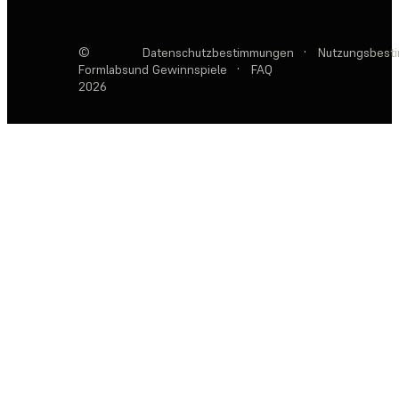
©
Datenschutzbestimmungen
·
Nutzungsbest
Formlabs
und Gewinnspiele
·
FAQ
2026