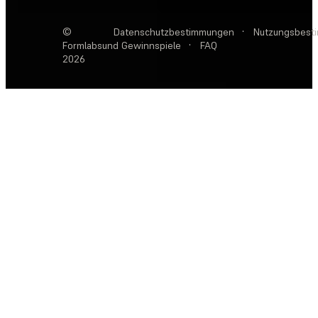
©
Datenschutzbestimmungen
·
Nutzungsbest
Formlabs
und Gewinnspiele
·
FAQ
2026