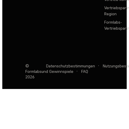
Vertriebspartn
Region
Formlabs-
Vertriebspar
©
Datenschutzbestimmungen
·
Nutzungsbest
Formlabs
und Gewinnspiele
·
FAQ
2026