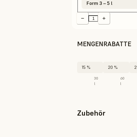
Form 3 – 5 l
MENGENRABATTE
15 %
20 %
2
30
60
l
l
Zubehör