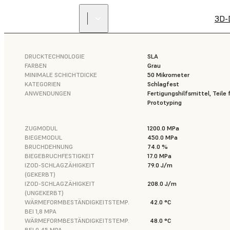
3D-
DRUCKTECHNOLOGIE
SLA
FARBEN
Grau
MINIMALE SCHICHTDICKE
50 Mikrometer
KATEGORIEN
Schlagfest
ANWENDUNGEN
Fertigungshilfsmittel, Teile
Prototyping
ZUGMODUL
1200.0 MPa
BIEGEMODUL
450.0 MPa
BRUCHDEHNUNG
74.0 %
BIEGEBRUCHFESTIGKEIT
17.0 MPa
IZOD-SCHLAGZÄHIGKEIT
79.0 J/m
(GEKERBT)
IZOD-SCHLAGZÄHIGKEIT
208.0 J/m
(UNGEKERBT)
WÄRMEFORMBESTÄNDIGKEITSTEMP.
42.0 °C
BEI 1,8 MPA
WÄRMEFORMBESTÄNDIGKEITSTEMP.
48.0 °C
BEI 0,45 MPA