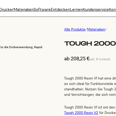
Drucker
Materialien
Software
Entdecken
Lernen
Kundenservice
Kon
Alle Produkte
/
Materialien
/
TOUGH 2000 
 für die Endverwendung, Rapid
ab 208,25 €
inkl. 19 % MwSt.
Tough 2000 Resin V1 hat eine äh
es sich ideal für Funktionsteile
standhalten. Nutzen Sie Tough 2
und Vorrichtungen, die sich nich
Tough 2000 Resin V1 ist mit de
Tough 2000 Resin V2
für Drucke