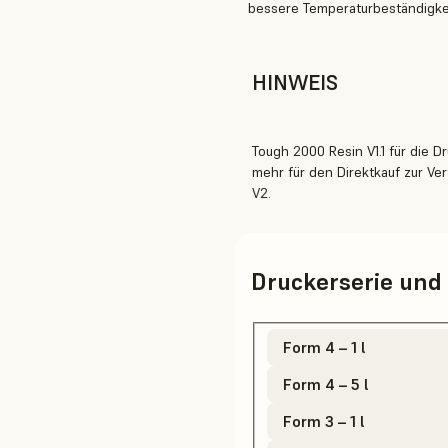
bessere Temperaturbeständigkeit
HINWEIS
Tough 2000 Resin V1.1 für die D
mehr für den Direktkauf zur V
V2.
Druckerserie un
Form 4 – 1 l
Form 4 – 5 l
Form 3 – 1 l