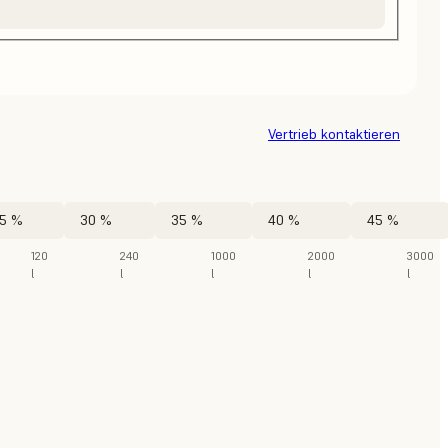
Vertrieb kontaktieren
5 %
30 %
35 %
40 %
45 %
120
240
1000
2000
3000
l
l
l
l
l