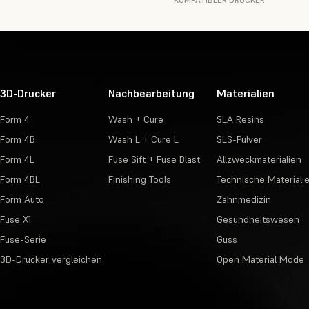
3D-Drucker
Nachbearbeitung
Materialien
Form 4
Wash + Cure
SLA Resins
Form 4B
Wash L + Cure L
SLS-Pulver
Form 4L
Fuse Sift + Fuse Blast
Allzweckmaterialien
Form 4BL
Finishing Tools
Technische Materiali
Form Auto
Zahnmedizin
Fuse X1
Gesundheitswesen
Fuse-Serie
Guss
3D-Drucker vergleichen
Open Material Mode