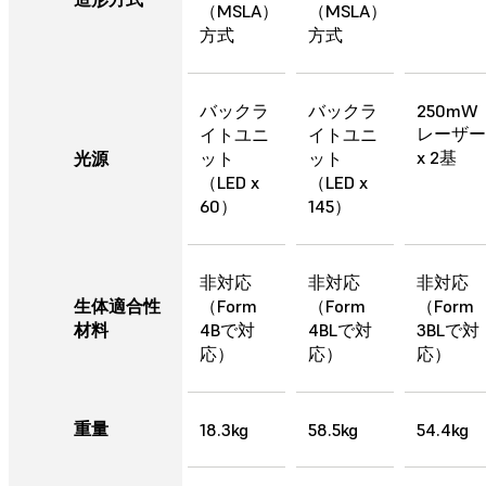
（MSLA）
（MSLA）
方式
方式
バックラ
バックラ
250mW
レーザー
イトユニ
イトユニ
x 2基
光源
ット
ット
（LED x
（LED x
60）
145）
非対応
非対応
非対応
生体適合性
（Form
（Form
（Form
材料
4Bで対
4BLで対
3BLで対
応）
応）
応）
重量
18.3kg
58.5kg
54.4kg