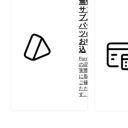
無償
サン
プル
パー
ツの
お申
込
Formlabs
の品質を
実際に手
に取って
ご確認い
ただけま
す。