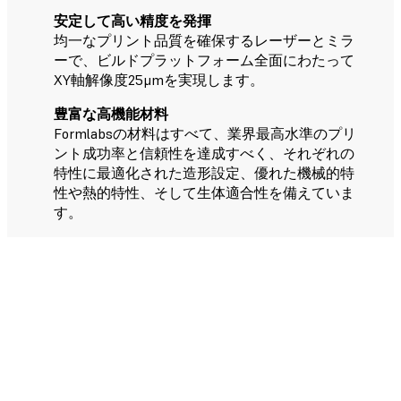
安定して高い精度を発揮
均一なプリント品質を確保するレーザーとミラ
ーで、ビルドプラットフォーム全面にわたって
XY軸解像度25μmを実現します。
豊富な高機能材料
Formlabsの材料はすべて、業界最高水準のプリ
ント成功率と信頼性を達成すべく、それぞれの
特性に最適化された造形設定、優れた機械的特
性や熱的特性、そして生体適合性を備えていま
す。
5分でわかるForm 3Lのワークフロ
ー
より多くのプリントを、より効率
的に進められる包括的な作業工
程。造形から後処理までのすべて