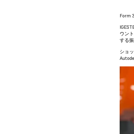
For
IGE
ウント
する振
ショ
Autod