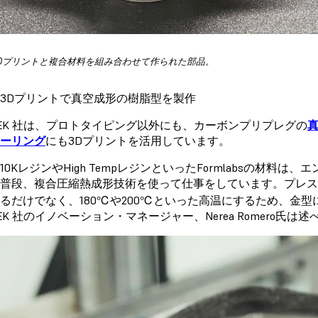
Dプリントと複合材料を組み合わせて作られた部品。
3Dプリントで真空成形の樹脂型を製作
STEK 社は、プロトタイピング以外にも、カーボンプリプレグの
ーリング
にも3Dプリントを活用しています。
gid10KレジンやHigh TempレジンといったFormlabsの
普段、複合圧縮熱成形技術を使って仕事をしています。プレ
るだけでなく、180℃や200℃といった高温にするため、金
STEK 社のイノベーション・マネージャー、Nerea Romero氏は