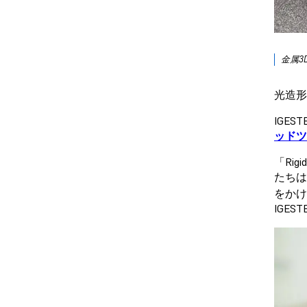
金属3
光造形
IGE
ッドツ
「Ri
たちは
をかけ
IGE