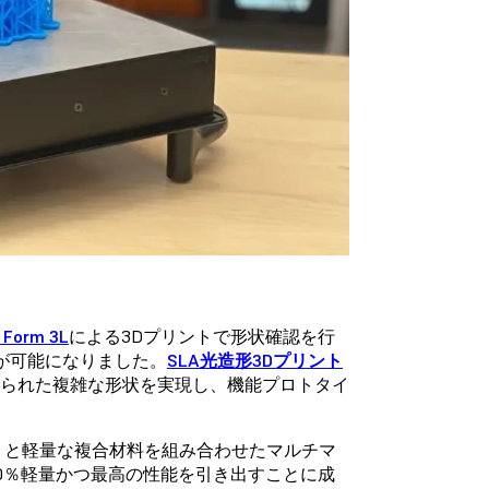
rm 3L
による3Dプリントで形状確認を行
が可能になりました。
SLA光造形3Dプリント
得られた複雑な形状を実現し、機能プロトタイ
トと軽量な複合材料を組み合わせたマルチマ
0％軽量かつ最高の性能を引き出すことに成