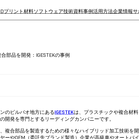
3Dプリント材料
ソフトウェア
技術資料
事例
活用方法
企業情報
サ
部品を開発：IGESTEKの事例
ンのビルバオ地方にある
IGESTEK
は、プラスチックや複合材料
の開発を専門とするリーディングカンパニーです。
、複合部品を製造するための様々なハイブリッド加工技術を
ヤーやOEM（委託先ブランド製造）企業が高級車やオートバ