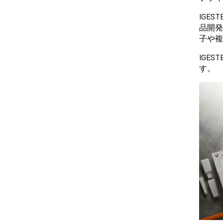
IGE
品開発
子や複
IGE
す。