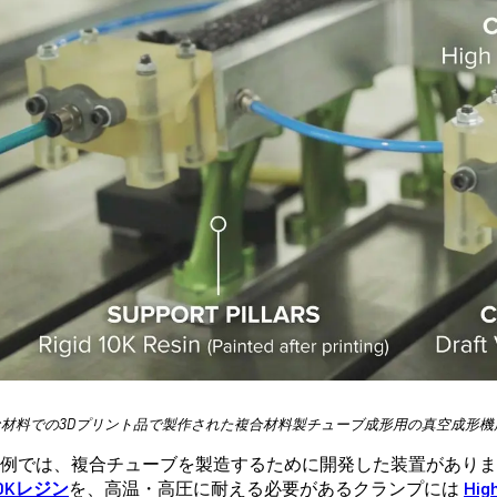
な材料での3Dプリント品で製作された複合材料製チューブ成形用の真空成形機
例では、複合チューブを製造するために開発した装置がありま
d10Kレジン
を、高温・高圧に耐える必要があるクランプには
Hi