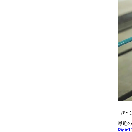
様々
最近の
Rigi