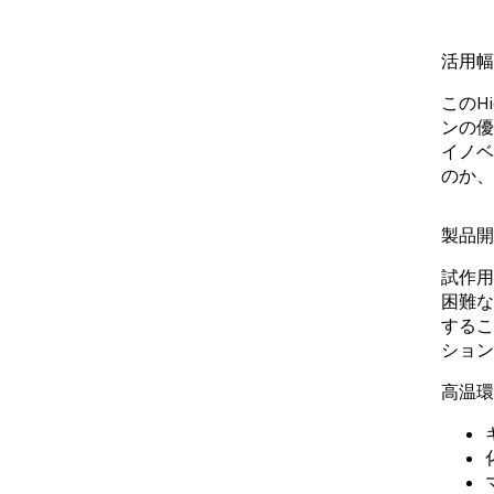
活用幅
このH
ンの優
イノベ
のか、
製品開
試作用
困難な
するこ
ション
高温環