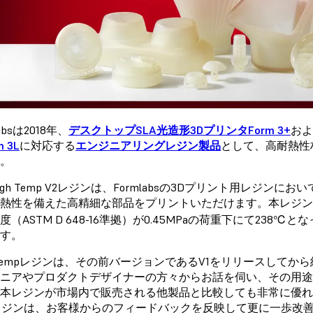
labsは2018年、
デスクトップSLA光造形3DプリンタForm 3+
およ
 3L
に対応する
エンジニアリングレジン製品
として、高耐熱性
。
igh Temp V2レジンは、Formlabsの3Dプリント用レジン
熱性を備えた高精細な部品をプリントいただけます。本レジ
度（ASTM D 648-16準拠）が0.45MPaの荷重下にて23
す。
h Tempレジンは、その前バージョンであるV1をリリースしてから約
ニアやプロダクトデザイナーの方々からお話を伺い、その用
本レジンが市場内で販売される他製品と比較しても非常に優
レジンは、お客様からのフィードバックを反映して更に一歩改