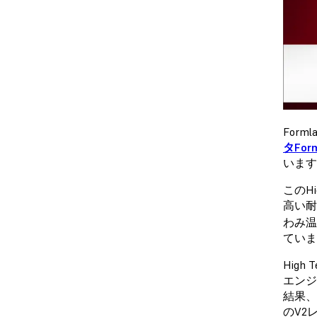
Form
タForm
います
このH
高い耐
わみ温
ていま
Hig
エンジ
結果、
のV2