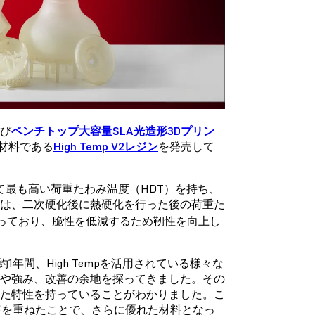
び
ベンチトップ大容量SLA光造形3Dプリン
材料である
High Temp V2レジン
を発売して
において最も高い荷重たわみ温度（HDT）を持ち、
ンは、二次硬化後に熱硬化を行った後の荷重た
8℃となっており、脆性を低減するため靭性を向上し
1年間、High Tempを活用されている様々な
途や強み、改善の余地を探ってきました。その
れた特性を持っていることがわかりました。こ
善を重ねたことで、さらに優れた材料となっ