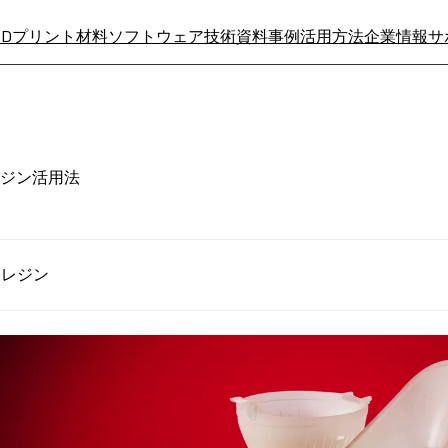
3Dプリント材料
ソフトウェア
技術資料
事例
活用方法
企業情報
サ
レジン活用法
mpレジン