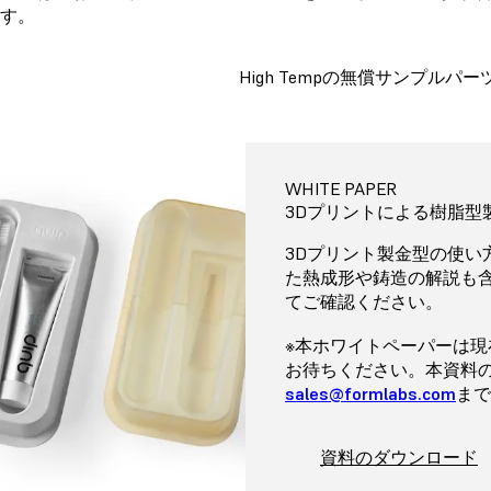
す。
High Tempの無償サンプルパ
WHITE PAPER
3Dプリントによる樹脂型
3Dプリント製金型の使い
た熱成形や鋳造の解説も
てご確認ください。
※本ホワイトペーパーは
お待ちください。本資料
sales@formlabs.com
まで
資料のダウンロード