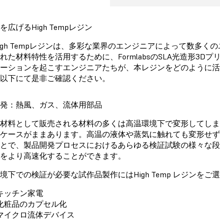
を広げるHigh Tempレジン
igh Tempレジンは、多彩な業界のエンジニアによって数多
れた材料特性を活用するために、FormlabsのSLA光造形3
ーションを起こすエンジニアたちが、本レジンをどのように
以下にて是非ご確認ください。
発：熱風、ガス、流体用部品
材料として販売される材料の多くは高温環境下で変形してし
ケースがままあります。高温の液体や蒸気に触れても変形せず
とで、製品開発プロセスにおけるあらゆる検証試験の様々な
をより高速化することができます。
境下での検証が必要な試作品製作にはHigh Temp レジンをご
キッチン家電
化粧品のカプセル化
マイクロ流体デバイス