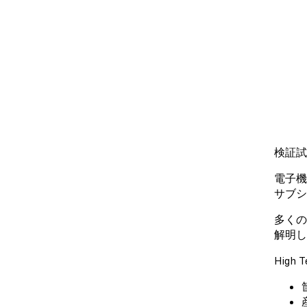
検証試
電子機
サブシ
多くの
解明し
Hig