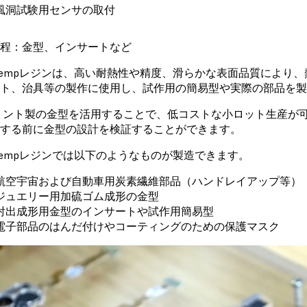
風洞試験用センサの取付
程：金型、インサートなど
h Tempレジンは、高い耐熱性や精度、滑らかな表面品質によ
ト、治具等の製作に使用し、試作用の簡易型や実際の部品を製
リント製の金型を活用することで、低コストな小ロット生産が可
する前に金型の設計を検証することができます。
h Tempレジンでは以下のようなものが製造できます。
航空宇宙および自動車用炭素繊維部品（ハンドレイアップ等）
ジュエリー用加硫ゴム成形の金型
射出成形用金型のインサートや試作用簡易型
電子部品のはんだ付けやコーティングのための保護マスク