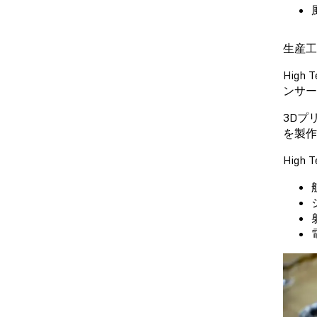
生産工
Hig
ンサー
3Dプ
を製作
Hig