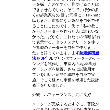
ーを探したのですが、見つけることは
できませんでした。そこで、ほかの多
くの起業家らの 話 と同様に、Talkmitt
氏もまた、市場にない製品を自分で作
ることにしたのです。氏は「私の欲し
かったメーターを作った人は誰もいな
かった。だから、これだけの情報を1台
で表示する、タッチスクリーンを使っ
た丸型のメーターを自分で作りまし
た」と語っています。まず
熱溶解積層
法 (FDM)
3Dプリンタでメーターのケー
シングを試作し、車室内の高温環境に
ケーシングを放置、さらに試験用オー
ブンを用いた耐熱性試験を自身で実
施。そして様々な車種を考慮した設計
修正を行いました。
外観、パフォーマンス、共に良好
メーターが完成するとすぐに、普段か
ら付き合いのある90年代の日本製レー