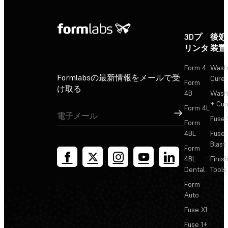
3Dプ
後処
リンタ
装置
Form 4
Wash
Formlabsの最新情報をメールで受
Cure
Form
け取る
4B
Wash
+ Cur
Form 4L
サインアップ
Fuse 
Form
4BL
Fuse
Blast
Form
4BL
Finis
Dental
Tools
Form
Auto
Fuse X1
Fuse 1+