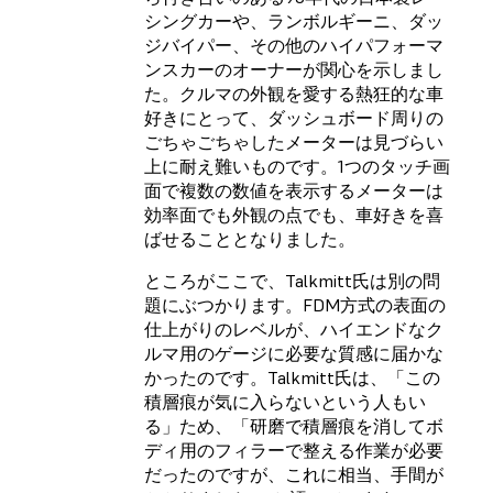
シングカーや、ランボルギーニ、ダッ
ジバイパー、その他のハイパフォーマ
ンスカーのオーナーが関心を示しまし
た。クルマの外観を愛する熱狂的な車
好きにとって、ダッシュボード周りの
ごちゃごちゃしたメーターは見づらい
上に耐え難いものです。1つのタッチ画
面で複数の数値を表示するメーターは
効率面でも外観の点でも、車好きを喜
ばせることとなりました。
ところがここで、Talkmitt氏は別の問
題にぶつかります。FDM方式の表面の
仕上がりのレベルが、ハイエンドなク
ルマ用のゲージに必要な質感に届かな
かったのです。Talkmitt氏は、「この
積層痕が気に入らないという人もい
る」ため、「研磨で積層痕を消してボ
ディ用のフィラーで整える作業が必要
だったのですが、これに相当、手間が