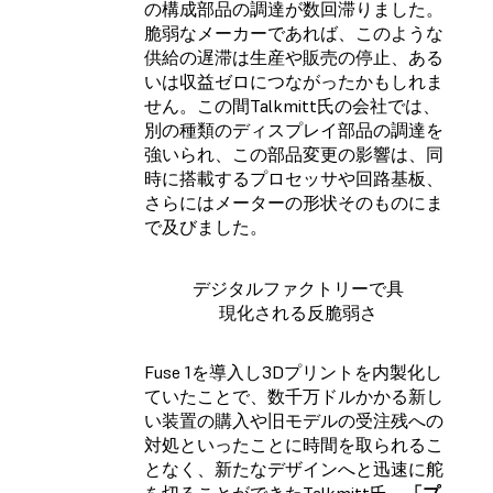
の構成部品の調達が数回滞りました。
脆弱なメーカーであれば、このような
供給の遅滞は生産や販売の停止、ある
いは収益ゼロにつながったかもしれま
せん。この間Talkmitt氏の会社では、
別の種類のディスプレイ部品の調達を
強いられ、この部品変更の影響は、同
時に搭載するプロセッサや回路基板、
さらにはメーターの形状そのものにま
で及びました。
デジタルファクトリーで具
現化される反脆弱さ
Fuse 1を導入し3Dプリントを内製化し
ていたことで、数千万ドルかかる新し
い装置の購入や旧モデルの受注残への
対処といったことに時間を取られるこ
となく、新たなデザインへと迅速に舵