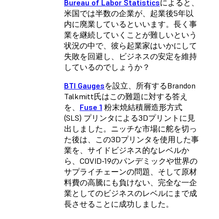
Bureau of Labor Statistics
によると、
米国では半数の企業が、起業後5年以
内に廃業しているといいます。長く事
業を継続していくことが難しいという
状況の中で、彼ら起業家はいかにして
失敗を回避し、ビジネスの安定を維持
しているのでしょうか？
BTI Gauges
を設立、所有するBrandon
Talkmitt氏はこの難題に対する答え
を、
Fuse 1
粉末焼結積層造形方式
(SLS) プリンタによる3Dプリントに見
出しました。ニッチな市場に舵を切っ
た後は、この3Dプリンタを使用した事
業を、サイドビジネス的なレベルか
ら、COVID-19のパンデミックや世界の
サプライチェーンの問題、そして原材
料費の高騰にも負けない、完全な一企
業としてのビジネスのレベルにまで成
長させることに成功しました。