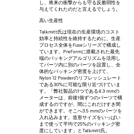
し、将来の衝撃からも守る反脆弱性を
与えてくれたのだと言えるでしょう。
高い生産性
Talkmitt氏は現在の生産環境のコスト
効率と持続性を維持するために、生産
プロセス全体をFuseシリーズで構成し
ています。PreFormに搭載された最先
端のパッキングアルゴリズムを活用し
てパーツ内に別のパーツを設置し、全
体的なパッキング密度を上げて、
Nylon 12 Powderのリフレッシュレート
である30%に可能な限り近づけていま
す。「弊社製品の1つである4.3 mmの
メーターは、前後1個ずつのパーツで構
成するのですが、間にこれだけすき間
ができます。そこへ3.5 mmのパーツを
入れ込みます。造形サイズをいっぱい
まで使って平均で25%のパッキング密
度にしています」とTalkmitt氏。