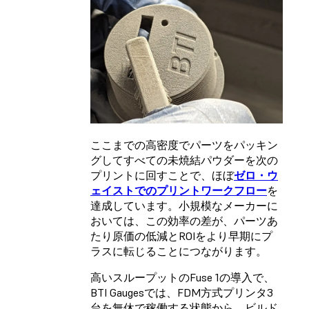
ここまでの高密度でパーツをパッキン
グしてすべての未焼結パウダーを次の
プリントに回すことで、ほぼ
ゼロ・ウ
ェイストでのプリントワークフロー
を
達成しています。小規模なメーカーに
おいては、この効率の差が、パーツあ
たり原価の低減とROIをより早期にプ
ラスに転じることにつながります。
高いスループットのFuse 1の導入で、
BTI Gaugesでは、FDM方式プリンタ3
台を無休で稼働する状態から、ビルド