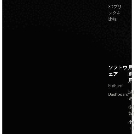
3Dプリ
ンタを
比較
ソフトウ
用
ェア
別
用
PreForm
試
Dashboard
途
樹
製
小
ト