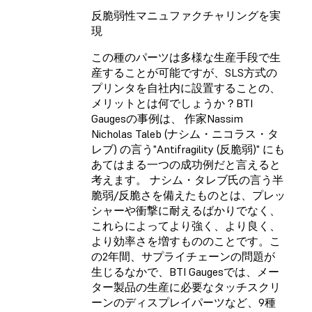
反脆弱性マニュファクチャリングを実
現
この種のパーツは多様な生産手段で生
産することが可能ですが、SLS方式の
プリンタを自社内に設置することの、
メリットとは何でしょうか？BTI
Gaugesの事例は、 作家Nassim
Nicholas Taleb (ナシム・ニコラス・タ
レブ) の言う"Antifragility (反脆弱)" にも
あてはまる一つの成功例だと言えると
考えます。 ナシム・タレブ氏の言う半
脆弱/反脆さを備えたものとは、プレッ
シャーや衝撃に耐えるばかりでなく、
これらによってより強く、より良く、
より効率さを増すもののことです。こ
の2年間、サプライチェーンの問題が
生じるなかで、BTI Gaugesでは、メー
ター製品の生産に必要なタッチスクリ
ーンのディスプレイパーツなど、9種