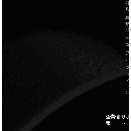
射
形
真
形
成
治
製
ア
／
マ
カ
マ
ー
ン
企業情
サポ
報
ト