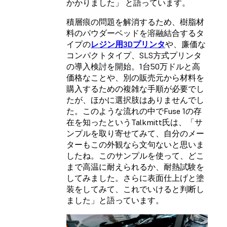
かかりました」 と語っています。
積層痕の問題を解消するため、樹脂材
料のパウダーベッドを溶融結合するタ
イプの
レジン用3Dプリンタ
や、廉価な
コンパクトタイプ、SLS方式プリンタ
の導入検討を開始。1台50万ドルと高
価格なことや、別の販売元から材料を
購入するための複雑な手順が必要でし
たが、ほかに選択肢はありませんでし
た。このような流れの中でFuse 1の存
在を知ったというTalkmitt氏は、「サ
ンプルを取り寄せてみて、自分のメー
ターもこの外観なら文句ないと思いま
したね。このサンプルを使って、どこ
まで高温に耐えられるか、耐熱試験を
してみました。さらに表面仕上げと塗
装をしてみて、これでいけると判断し
ました」と語っています。