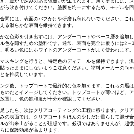
え、豊かで深みのある色合いが生まれます。薄く塗るには、
がら吹き付けてください。塗膜を均一にするため、モデルを
合間には、表面のバフがけや研磨も忘れないでください。こ
える滑らかな表面を維持できます。
かな色彩を引き出すには、アンダーコートやベース層を追加
ル色を隠すための塗料です。通常、表面を完全に覆うには2～
、明るい色にはホワイトのアンダーコートがよく使われます。
マスキングを行うと、特定色のディテールを保持できます。
貼ったままにしないようご注意ください。塗料メーカーのTam
とを推奨しています。
ング後、トップコートで最終的な色を加えます。これらの層
ものだとイメージしてください。トップコートが薄いほど、
放置し、色の飽和度が十分か確認してください。
足したら、次はクリアコーティングの工程に移ります。クリア
みの表面では、クリアコートをほんの少しだけ垂らして混ぜ
ルが出来上がることが理想です。必須ではありませんが、超
らに保護効果が高まります。