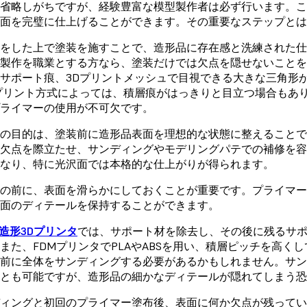
省略しがちですが、経験豊富な模型製作者は必ず行います。
面を完璧に仕上げることができます。その重要なステップとは
をした上で塗装を施すことで、造形品に存在感と洗練された仕
製作を職業とする方なら、塗装だけでは欠点を隠せないこと
サポート痕、3Dプリントメッシュで目視できる大きな三角形
プリント方式によっては、積層痕がはっきりと目立つ場合もあ
ライマーの使用が不可欠です。
の目的は、塗装前に造形品表面を理想的な状態に整えること
欠点を際立たせ、サンディングやモデリングパテでの補修を
なり、特に光沢面では本格的な仕上がりが得られます。
の前に、表面を滑らかにしておくことが重要です。プライマ
面のディテールを保持することができます。
光造形3Dプリンタ
では、サポート材を除去し、その後に残るサ
また、FDMプリンタでPLAやABSを用い、積層ピッチを高
前に全体をサンディングする必要があるかもしれません。サ
とも可能ですが、造形品の細かなディテールが隠れてしまう恐
ィングと初回のプライマー塗布後、表面に何か欠点が残って