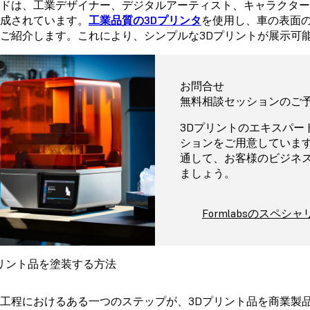
ドは、工業デザイナー、デジタルアーティスト、キャラクタ
成されています。
工業品質の3Dプリンタ
を使用し、車の表面
ご紹介します。これにより、シンプルな3Dプリントが展示可
お問合せ
無料相談セッションのご
3Dプリントのエキスパー
ションをご用意しています
通して、お客様のビジネ
ましょう。
Formlabsのスペシ
プリント品を塗装する方法
工程におけるある一つのステップが、3Dプリント品を商業製