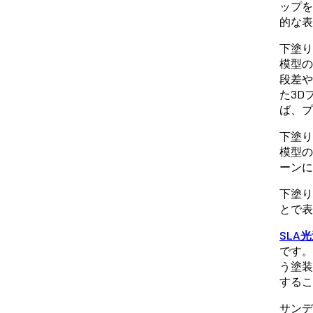
ップを
的な表
下塗り
模型の
段差や
た3D
ば、プ
下塗り
模型の
ーンに
下塗り
とで表
SLA
です。
う塗装
するこ
サンデ