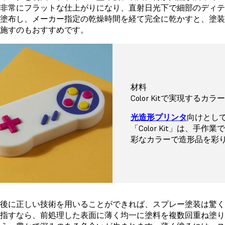
非常にフラットな仕上がりになり、直射日光下で細部のディ
塗布し、メーカー指定の乾燥時間を経て完全に乾かすと、塗
施すのもおすすめです。
材料
Color Kitで実現するカ
光造形プリンタ
向けとし
「Color Kit」は、
彩なカラーで造形品を彩
後に正しい技術を用いることができれば、スプレー塗装は驚
指すなら、前処理した表面に薄く均一に塗料を複数回重ね塗