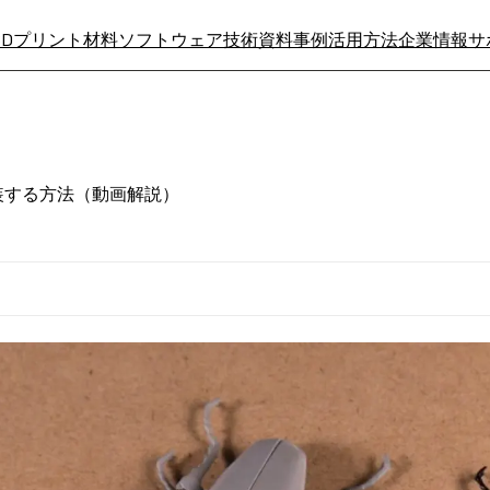
3Dプリント材料
ソフトウェア
技術資料
事例
活用方法
企業情報
サ
装する方法（動画解説）