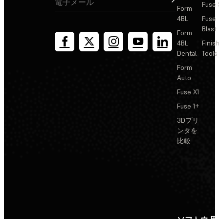
Fuse 
Form
4BL
Fuse
Blast
Form
4BL
Finis
Dental
Tools
Form
Auto
Fuse X1
Fuse 1+
3Dプリ
ンタを
比較