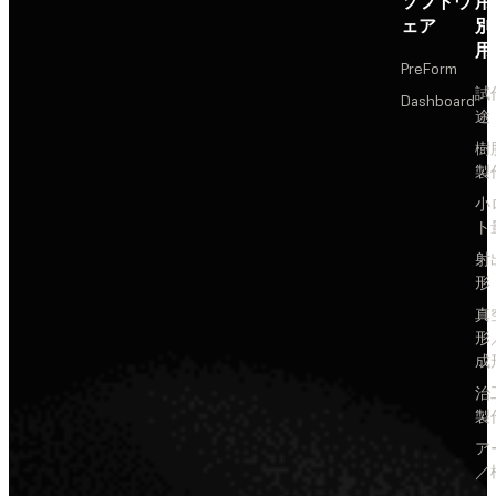
ソフトウ
用
ェア
別
用
PreForm
試
Dashboard
途
樹
製
小
ト
射
形
真
形
成
治
製
ア
／