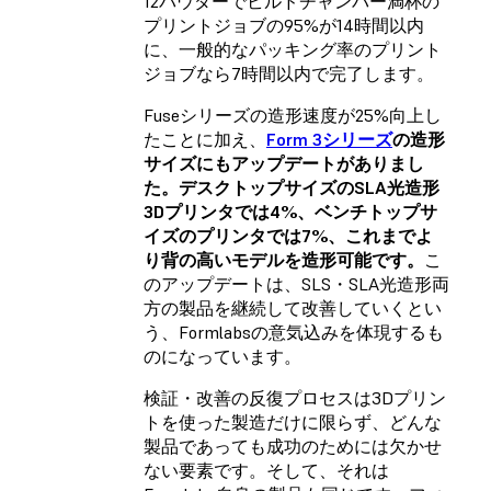
12パウダー
でビルドチャンバー満杯の
プリントジョブの95%が14時間以内
に、一般的なパッキング率のプリント
ジョブなら7時間以内で完了します。
Fuseシリーズの造形速度が25%向上し
たことに加え、
Form 3シリーズ
の造形
サイズにもアップデートがありまし
た。デスクトップサイズのSLA光造形
3Dプリンタでは4%、ベンチトップサ
イズのプリンタでは7%、これまでよ
り背の高いモデルを造形可能です。
こ
のアップデートは、SLS・SLA光造形両
方の製品を継続して改善していくとい
う、Formlabsの意気込みを体現するも
のになっています。
検証・改善の反復プロセスは3Dプリン
トを使った製造だけに限らず、どんな
製品であっても成功のためには欠かせ
ない要素です。そして、それは