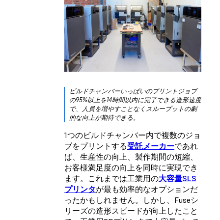
ビルドチャンバーいっぱいのプリントジョブ
の95%以上を14時間以内に完了できる造形速度
で、人員を増やすことなくスループットの劇
的な向上が期待できる。
1つのビルドチャンバー内で複数のジョ
ブをプリントする
受託メーカー
であれ
ば、生産性の向上、製作期間の短縮、
お客様満足度の向上を同時に実現でき
ます。これまでは工業用の
大容量SLS
プリンタ
が最も効率的なオプションだ
ったかもしれません。しかし、Fuseシ
リーズの造形スピードが向上したこと