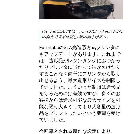
PreForm 3.34.0では、Form 3/B/+とForm 3/B/L
の両方で造形可能なZ軸の高さが拡大。
FormlabsのSLA光造形方式プリンタに
もアップデートがあります。これまで
は、造形品がレジンタンクにぶつかっ
たりプリンタに当たって端が欠けたり
することなく簡単にプリンタから取り
出せるよう、最大造形サイズを制限し
ていました。こういった制限は造形品
を守るためには有効ですが、多くのお
客様からは造形可能な最大サイズを可
能な限り大きくしてより大容量の造形
品をプリントしたいという要望を受け
ていました。
今回導入される新たな設定により、