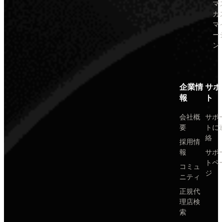
マ
カ
マ
ー
ン
企業情
サポ
報
ト
会社概
サポ
要
トに
絡
採用情
報
サポ
トペ
コミュ
ジ
ニティ
正規代
理店検
索