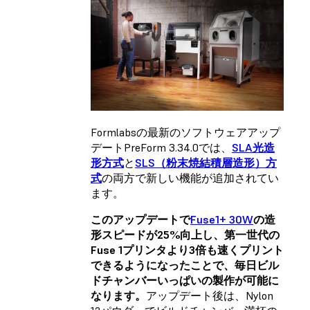
Formlabsの最新のソフトウェアアップ
デートPreForm 3.34.0では、
SLA光造
形方式
と
SLS（粉末焼結積層造形）方
式
の両方で新しい機能が追加されてい
ます。
このアップデートで
Fuse1+ 30W
の造
形スピードが25%向上し、第一世代の
Fuse 1プリンタより3倍も速くプリント
できるようになったことで、毎日ビル
ドチャンバーいっぱいの製作が可能に
なります。
アップデート後は、
Nylon