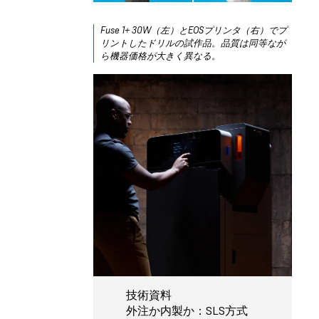
Fuse 1+ 30W（左）とEOSプリンタ（右）でプ
リントしたドリルの試作品。品質は同等なが
ら機器価格が大きく異なる。
技術資料
外注か内製か：SLS方式