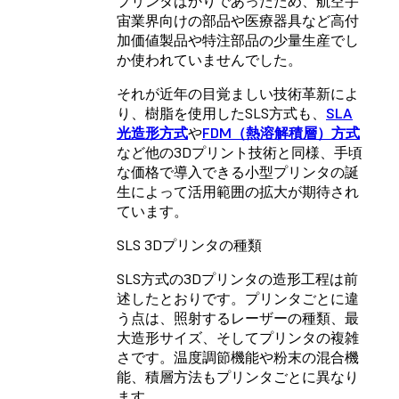
プリンタばかりであったため、航空宇
宙業界向けの部品や医療器具など高付
加価値製品や特注部品の少量生産でし
か使われていませんでした。
それが近年の目覚ましい技術革新によ
り、樹脂を使用したSLS方式も、
SLA
光造形方式
や
FDM（熱溶解積層）方式
など他の3Dプリント技術と同様、手頃
な価格で導入できる小型プリンタの誕
生によって活用範囲の拡大が期待され
ています。
SLS 3Dプリンタの種類
SLS方式の3Dプリンタの造形工程は前
述したとおりです。プリンタごとに違
う点は、照射するレーザーの種類、最
大造形サイズ、そしてプリンタの複雑
さです。温度調節機能や粉末の混合機
能、積層方法もプリンタごとに異なり
ます。