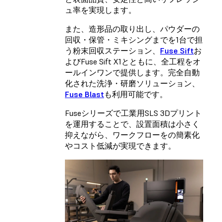
ュ率を実現します。
また、造形品の取り出し、パウダーの
回収・保管・ミキシングまでを1台で担
う粉末回収ステーション、
Fuse Sift
お
よびFuse Sift X1とともに、全工程をオ
ールインワンで提供します。完全自動
化された洗浄・研磨ソリューション、
Fuse Blast
も利用可能です。
Fuseシリーズで工業用SLS 3Dプリント
を運用することで、設置面積は小さく
抑えながら、ワークフローをの簡素化
やコスト低減が実現できます。