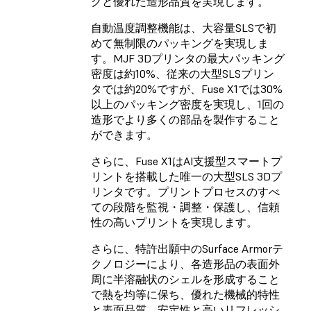
グと優れた造形品質を実現します。
自動温度調整機能は、大容量SLSで初
めて無制限のパッキングを実現しま
す。MJF 3Dプリンタの最大パッキング
密度は約10%、従来の大型SLSプリン
タでは約20%ですが、Fuse X1では30%
以上のパッキング密度を実現し、1回の
造形でより多くの部品を製作すること
ができます。
さらに、Fuse X1はAI支援型スマートプ
リントを搭載した唯一の大型SLS 3Dプ
リンタです。プリントプロセスのすべ
ての段階を監視・調整・保護し、信頼
性の高いプリントを実現します。
さらに、特許出願中のSurface Armorテ
クノロジーにより、各造形品の表面外
周に半溶融状のシェルを形成すること
で熱を均等に保ち、優れた機械的特性
と表面品質、安定性と高いリフレッシ