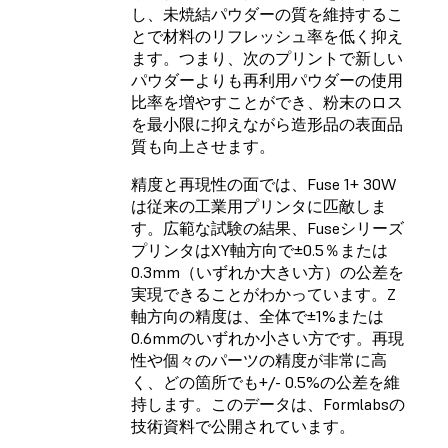
し、未焼結パウダーの質を維持するこ
とで材料のリフレッシュ率を低く抑え
ます。つまり、次のプリントで新しい
パウダーよりも再利用パウダーの使用
比率を増やすことができ、粉末のロス
を最小限に抑えながら造形品の表面品
質も向上させます。
精度と再現性の面では、Fuse 1+ 30W
は従来の工業用プリンタに匹敵しま
す。広範な試験の結果、Fuseシリーズ
プリンタはXY軸方向で±0.5％または
0.3mm（いずれか大きい方）の公差を
実現できることがわかっています。Z
軸方向の精度は、全体で±1%または
0.6mmのいずれか小さい方です。再現
性や個々のパーツの精度が非常に高
く、どの箇所でも+/- 0.5%の公差を維
持します。このデータは、Formlabsの
技術資料
で公開されています。