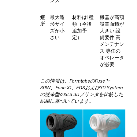
ンス
短
最大造
材料は1種
機器が高額
所
形サイ
類（今後
設置面積が
ズが小
追加予
大きい 設
さい
定）
備要件 高
メンテナン
ス 専任の
オペレータ
が必要
この情報は、FormlabsのFuse 1+
30W、Fuse X1、EOSおよび3D System
の従来型のSLS 3Dプリンタを比較した
結果に基づいています。