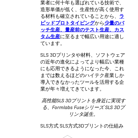
業者に何十年も選ばれている技術で、
造形単価が低く、生産性が高く使用す
る材料も確立されていることから、
ラ
ピッドプロトタイピング
から
少量のバ
ッチ生産、量産前のテスト生産、カス
タム生産
に至るまで幅広い用途に適し
ています。
SLS 3Dプリンタや材料、ソフトウェア
の近年の進化によってより幅広い業種
にも応用できるようになった今、これ
までは数えるほどのハイテク産業しか
導入できなかったツールを活用する企
業が年々増えてきています。
高性能SLS 3Dプリントを身近に実現す
る、Formlabs Fuseシリーズ SLS 3Dプ
リンタ誕生。
SLS方式 SLS方式3Dプリントの仕組み