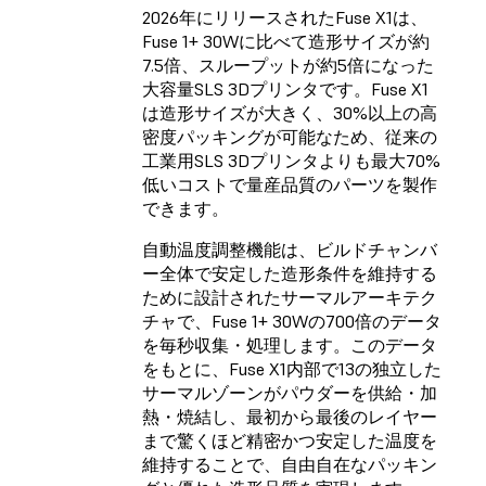
2026年にリリースされたFuse X1は、
Fuse 1+ 30Wに比べて造形サイズが約
7.5倍、スループットが約5倍になった
大容量SLS 3Dプリンタです。Fuse X1
は造形サイズが大きく、30%以上の高
密度パッキングが可能なため、従来の
工業用SLS 3Dプリンタよりも最大70%
低いコストで量産品質のパーツを製作
できます。
自動温度調整機能は、ビルドチャンバ
ー全体で安定した造形条件を維持する
ために設計されたサーマルアーキテク
チャで、Fuse 1+ 30Wの700倍のデータ
を毎秒収集・処理します。このデータ
をもとに、Fuse X1内部で13の独立した
サーマルゾーンがパウダーを供給・加
熱・焼結し、最初から最後のレイヤー
まで驚くほど精密かつ安定した温度を
維持することで、自由自在なパッキン