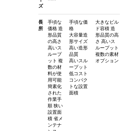
ズ
長
手頃な
手頃な価
大きなビル
所
価格 造
格
ド容積 造
形品質
大容量造
形品質の高
の高さ
形サイズ
さ 高いス
高いス
高い造形
ループット
ループ
品質
複数の素材
ット 複
高いスル
オプション
数の材
ープット
料が使
低コスト
用可能
コンパク
簡素化
トな設置
された
面積
作業手
順 狭い
設置面
積 省メ
ンテナ