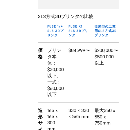
SLS方式3Dプリンタの比較
FUSE 1/+
FUSE X1
従来型の工業
SLS 3Dプ
SLS 3Dプリ
用SLS方式3D
リンタ
ンタ
プリンタ
価
プリン
$84,999〜
$200,000〜
格
タ本
$500,000
以上
体：
$30,000
以下、
一式：
$60,000
以下
造
165 x
330 × 330
最大550 x
165 x
× 565 mm
形
550 x
300
750mm
サ
mm
イ