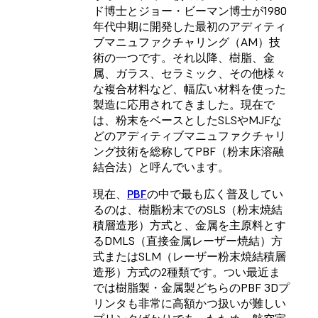
ド博士とジョー・ビーマン博士が1980
年代中期に開発した最初のアディティ
ブマニュファクチャリング（AM）技
術の一つです。それ以降、樹脂、金
属、ガラス、セラミック、その他様々
な複合材料など、幅広い材料を使った
製造に応用されてきました。現在で
は、粉末をベースとしたSLSやMJFな
どのアディティブマニュファクチャリ
ング技術を総称してPBF（粉末床溶融
結合法）と呼んでいます。
現在、
PBF
の中で最も広く普及してい
るのは、樹脂粉末でのSLS（粉末焼結
積層造形）方式と、金属を主原料とす
るDMLS（直接金属レーザー焼結）方
式またはSLM（レーザー粉末焼結積層
造形）方式の2種類です。つい最近ま
では樹脂製・金属製どちらのPBF 3Dプ
リンタも非常に高額かつ扱いが難しい