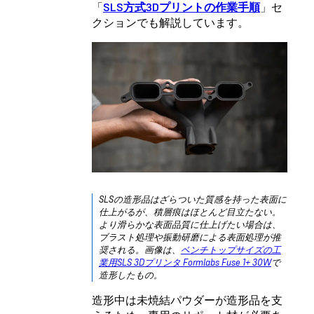
「
SLS方式3Dプリントの作業手順
」セ
クションでも解説しています。
SLSの造形品はざらついた質感を持った表面に
仕上がるが、積層痕はほとんど目立たない。
より滑らかな表面品質に仕上げたい場合は、
ブラスト処理や振動研磨による表面処理が推
奨される。画像は、
ベンチトップサイズの工
業用SLS 3Dプリンタ Formlabs Fuse 1+ 30W
で
造形したもの。
造形中は未焼結パウダーが造形品を支