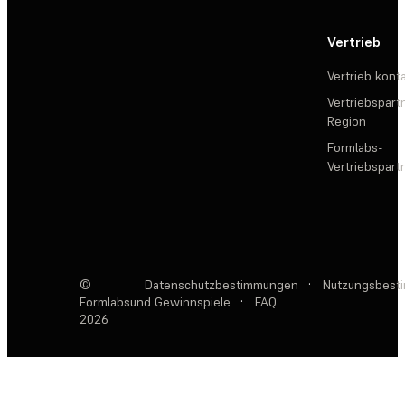
Vertrieb
Vertrieb kont
Vertriebspartn
Region
Formlabs-
Vertriebspar
©
Datenschutzbestimmungen
·
Nutzungsbest
Formlabs
und Gewinnspiele
·
FAQ
2026