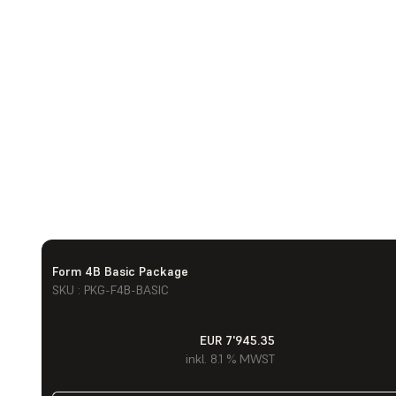
Form 4B Basic Package
SKU : PKG-F4B-BASIC
EUR 7'945.35
inkl. 8.1 % MWST