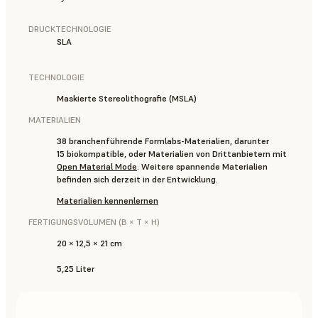
DRUCKTECHNOLOGIE
SLA
TECHNOLOGIE
Maskierte Stereolithografie (MSLA)
MATERIALIEN
38 branchenführende Formlabs-Materialien, darunter
15 biokompatible, oder Materialien von Drittanbietern mit
Open Material Mode
. Weitere spannende Materialien
befinden sich derzeit in der Entwicklung.
Materialien kennenlernen
FERTIGUNGSVOLUMEN (B × T × H)
20 × 12,5 × 21 cm
5,25 Liter