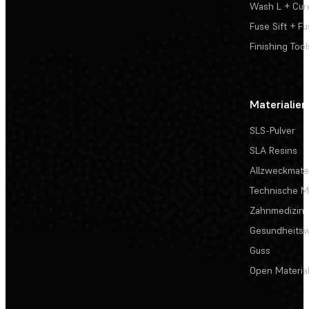
Wash L + Cur
Fuse Sift + Fu
Finishing Tool
Materialien
SLS-Pulver
SLA Resins
Allzweckmater
Technische Ma
Zahnmedizin
Gesundheits
Guss
Open Materia